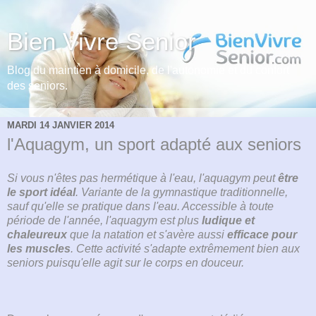
Bien Vivre Senior
Blog du maintien à domicile, de l'autonomie et du confort
des seniors.
MARDI 14 JANVIER 2014
l'Aquagym, un sport adapté aux seniors
Si vous n'êtes pas hermétique à l'eau, l'aquagym peut
être
le sport idéal
. Variante de la gymnastique traditionnelle,
sauf qu'elle se pratique dans l'eau. Accessible à toute
période de l'année, l'aquagym est plus
ludique et
chaleureux
que la natation et s'avère aussi
efficace pour
les muscles
. Cette activité s'adapte extrêmement bien aux
seniors puisqu'elle agit sur le corps en douceur.