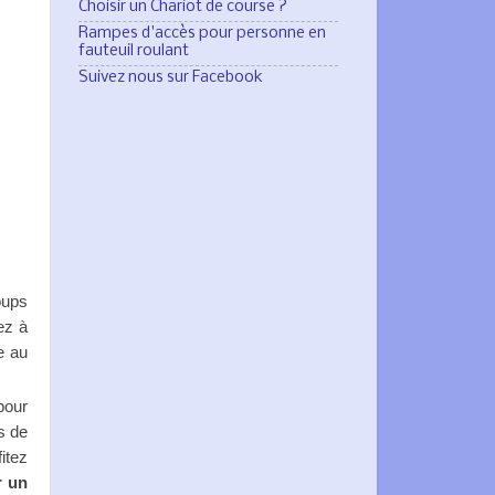
Choisir un Chariot de course ?
Rampes d'accès pour personne en
fauteuil roulant
Suivez nous sur Facebook
oups
ez à
e au
pour
s de
itez
r un