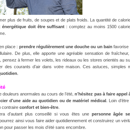
mmer
plus de fruits, de soupes et de plats froids. La quantité de calori
 énergétique doit être suffisant
: comptez au moins 1500 calori
me.
 en place :
prendre régulièrement une douche ou un bain
favorise 
lulaire. De plus, elle apporte une agréable sensation de fraîcheur, 
 pensez à fermer les volets, les rideaux ou les stores orientés au su
éer des courants d’air dans votre maison. Ces astuces, simples 
quotidien
.
été
de douleurs anormales au cours de l’été,
n’hésitez pas à faire appel 
cier d’une aide au quotidien ou de matériel médical
. Loin d’être
u contraire
confort et bien-être
.
ra d’autant plus conseillé si vous êtes une
personne âgée se
pourrez ainsi vous faire aider quotidiennement et construirez un vérit
ion pour
passer les mois d’été sans encombre.