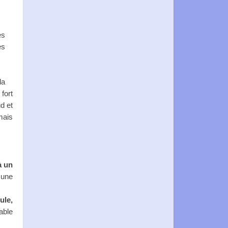
es
es
la
fort
d et
mais
à un
 une
ule
,
able