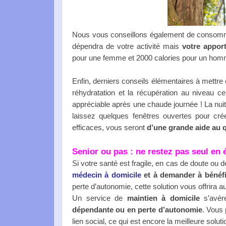
Nous vous conseillons également de conso
dépendra de votre activité mais
votre apport
pour une femme et 2000 calories pour un hom
Enfin, derniers conseils élémentaires à mettre
réhydratation et la récupération au niveau cel
appréciable après une chaude journée ! La nuit,
laissez quelques fenêtres ouvertes pour cr
efficaces, vous seront
d’une grande aide au 
Senior ou pas : ne restez pas seul en 
Si votre santé est fragile, en cas de doute ou 
médecin à domicile
et à demander à bénéfi
perte d’autonomie, cette solution vous offrira a
Un service de
maintien à domicile
s’avére
dépendante ou en
perte d’autonomie
. Vous 
lien social, ce qui est encore
la meilleure solut