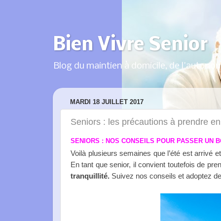
Bien Vivre Senior
Blog du maintien à domicile, de l'autonom
MARDI 18 JUILLET 2017
Seniors : les précautions à prendre en
SENIORS : NOS CONSEILS POUR PASSER UN 
Voilà plusieurs semaines que l’été est arrivé et,
En tant que senior, il convient toutefois de pr
tranquillité
.
Suivez nos conseils et adoptez de 