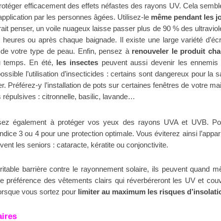
protéger efficacement des effets néfastes des rayons UV. Cela sembl
application par les personnes âgées. Utilisez-le
même pendant les j
ait penser, un voile nuageux laisse passer plus de 90 % des ultraviole
 2 heures ou après chaque baignade. Il existe une large variété d’éc
n de votre type de peau. Enfin, pensez à
renouveler le produit ch
du temps.
En été,
les insectes
peuvent aussi devenir les ennemis
ssible l’utilisation d’insecticides : certains sont dangereux pour la s
 Préférez-y l’installation de pots sur certaines fenêtres de votre ma
répulsives : citronnelle, basilic, lavande…
sez également à protéger vos yeux des rayons UVA et UVB. Po
ndice 3 ou 4 pour une protection optimale. Vous éviterez ainsi l’appari
nt les seniors : cataracte, kératite ou conjonctivite.
itable barrière contre le rayonnement solaire, ils peuvent quand 
de préférence des vêtements clairs qui réverbéreront les UV et cou
lorsque vous sortez pour
limiter au maximum les risques d’insolati
aires