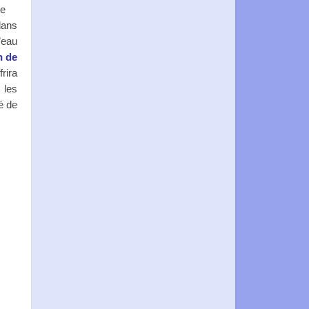
te
dans
d’eau
n
de
rira
 les
é de